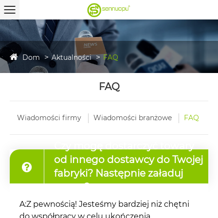
Dom
Aktualności
FAQ
FAQ
Wiadomości firmy
Wiadomości branżowe
FAQ
Czy mogę dostarczyć towary
od innego dostawcy do Twojej
fabryki? Następnie załaduj
razem?
A:
Z pewnością! Jesteśmy bardziej niż chętni
do współpracy w celu ukończenia