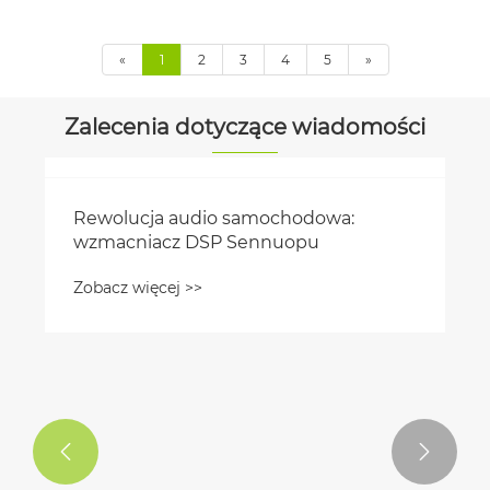
«
1
2
3
4
5
»
Zalecenia dotyczące wiadomości
Rewolucja audio samochodowa:
wzmacniacz DSP Sennuopu
Zobacz więcej >>

