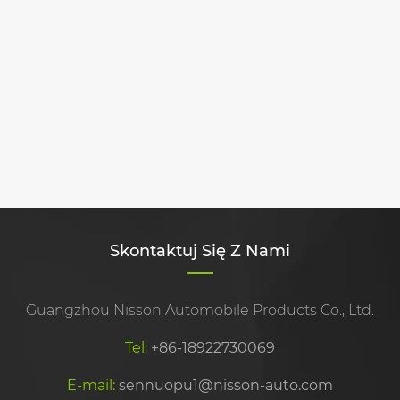
Skontaktuj Się Z Nami
Guangzhou Nisson Automobile Products Co., Ltd.
Tel:
+86-18922730069
E-mail:
sennuopu1@nisson-auto.com