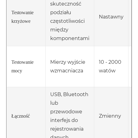
skuteczność
O
podziału
i
Testowanie
Nastawny
częstotliwości
g
krzyżowe
między
s
komponentami
W
Mierzy wyjście
10 - 2000
o
Testowanie
wzmacniacza
watów
w
mocy
w
USB, Bluetooth
U
lub
in
przewodowe
Zmienny
k
Łączność
interfejs do
lu
rejestrowania
m
danych