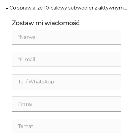
doskonałą jakość dźwięku
kanałowy samochodowy wzmacniacz stereo o
Co sprawia, że ​​10-calowy subwoofer z aktywnym
dużej mocy klasy AB
kołem zapasowym jest niezbędnym elementem
Twojego samochodowego systemu audio
Zostaw mi wiadomość