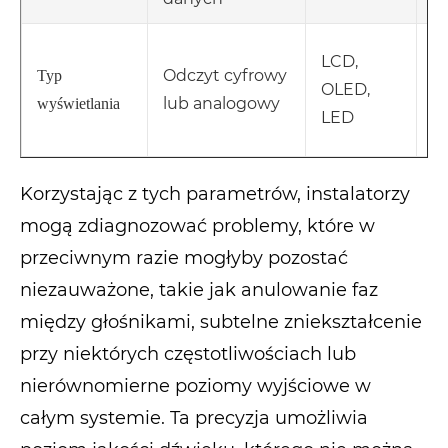
U
LCD,
Odczyt cyfrowy
od
Typ
OLED,
lub analogowy
p
wyświetlania
LED
d
Korzystając z tych parametrów, instalatorzy
mogą zdiagnozować problemy, które w
przeciwnym razie mogłyby pozostać
niezauważone, takie jak anulowanie faz
między głośnikami, subtelne zniekształcenie
przy niektórych częstotliwościach lub
nierównomierne poziomy wyjściowe w
całym systemie. Ta precyzja umożliwia