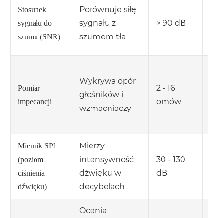
G
Porównuje siłę
Stosunek
cz
sygnału z
> 90 dB
sygnału do
h
szumem tła
szumu (SNR)
d
Z
Wykrywa opór
p
2 - 16
Pomiar
głośników i
l
omów
impedancji
wzmacniaczy
u
k
Mierzy
Z
Miernik SPL
intensywność
30 - 130
d
(poziom
dźwięku w
dB
ka
ciśnienia
decybelach
o
dźwięku)
Ocenia