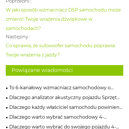
Poprzedni :
W jaki sposób wzmacniacz DSP samochodu może
zmienić Twoje wrażenia dźwiękowe w
samochodach?
Następny :
Co sprawia, że ​​subwoofer samochodu poprawia
Twoje wrażenia z jazdy?
Powiązane wiadomości
To 6-kanałowy wzmacniacz samochodowy o
dużej mocy klasy AB, będący najlepszym
Dlaczego analizator akustyczny pojazdu Sprzęt
ulepszeniem zapewniającym najwyższą jakość
do automatycznego testowania dźwięku jest
Dlaczego każdy właściciel samochodu powinien
dźwięku w samochodzie
niezbędny do testowania jakości dźwięku w
rozważyć instalację samochodowego wzmacniacza
Dlaczego warto wybrać samochodowy 4-
nowoczesnych samochodach
DSP firmy Sennuopu
kanałowy wzmacniacz klasy AB, aby uzyskać
Dlaczego warto wybrać do swojego pojazdu 4-