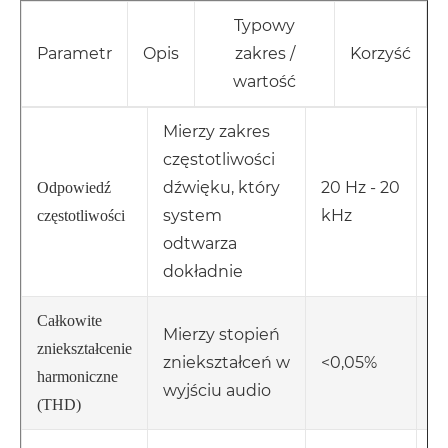
Typowy
Parametr
Opis
zakres /
Korzyść
wartość
Mierzy zakres
częstotliwości
Z
dźwięku, który
20 Hz - 20
Odpowiedź
p
system
kHz
częstotliwości
d
odtwarza
dokładnie
U
Całkowite
Mierzy stopień
ja
zniekształcenie
zniekształceń w
<0,05%
w
harmoniczne
wyjściu audio
d
(THD)